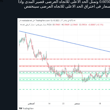
es
ويمثل الحد الادنى للاتجاه العرضى واستمر صعود الزوج الى المقاومة 0.6050 وتمثل الحد الاعلى للاتجاه العرضى قصير المدى واذا
عود الزوج الى 0.6150 اما اذا فشلت الاسعار فى اختراق الحد الاعلى للاتجاه العرضى سينخفض