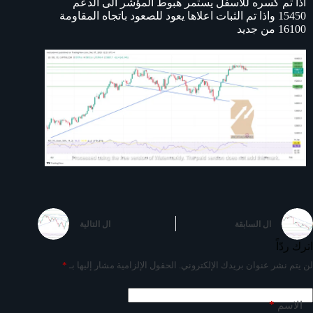
اذا تم كسره للاسفل يستمر هبوط المؤشر الى الدعم
15450 واذا تم الثبات اعلاها يعود للصعود باتجاه المقاومة
16100 من جديد
ال
السابقة
ال
التالية
اترك ردّاً
لن يتم نشر عنوان بريدك الإلكتروني.
الحقول الإلزامية مشار إليها بـ
*
*
الاسم