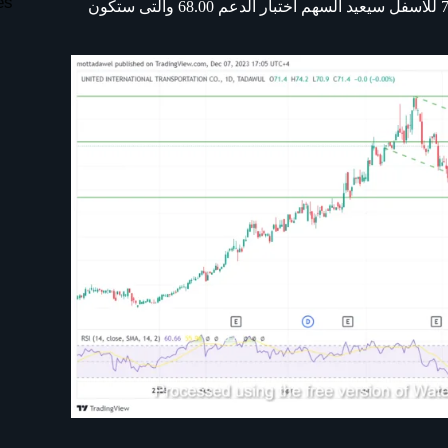
es
الصعود الى المقاومات 75.00 ثم 79.00 اما فى حالة التصحيح من 72.00 للاسفل سيعيد السهم اختبار الدعم 68.00 والتى ستكون