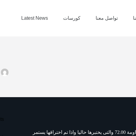
ا
تواصل معنا
كورسات
Latest News
ts
استطاع السهم اختراق القناة الهابطة للاعلى ويختبر الان مستوى المقاومة 72.00 والتى يختبرها حاليا واذا تم اختراقها يستمر