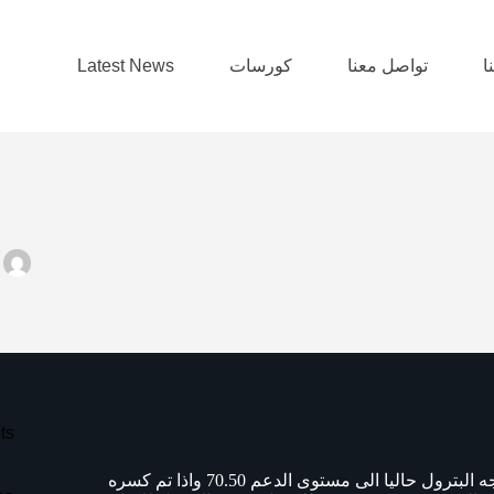
ا
تواصل معنا
كورسات
Latest News
ts
مازال البترول فى اتجاه هابط على المدى القصير داخل قناه هابطة يتجه البترول حاليا الى مستوى الدعم 70.50 واذا تم كسره