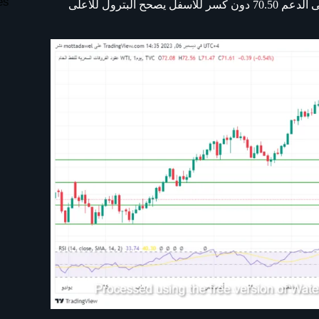
es
يستمر هبوط البترول الى الدعم التالى 69.00 اما اذا حافظ البترول على الدعم 70.50 دون كسر للاسفل يصحح البترول للاعلى