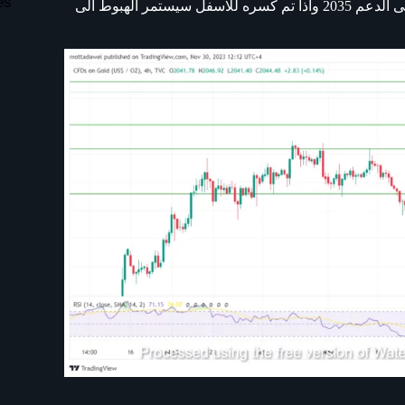
es
2078 اما اذا انعكست منها الاسعار الى الاسفل ستهبط اسعار الذهب الى الدعم 2035 واذا تم كسره للاسفل سيستمر الهبوط الى